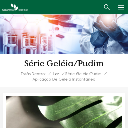
Série Geléia/Pudim
Estás Dentro:
/
Lar
/
Série Geléia/Pudim
/
Aplicação De Geléia Instantânea