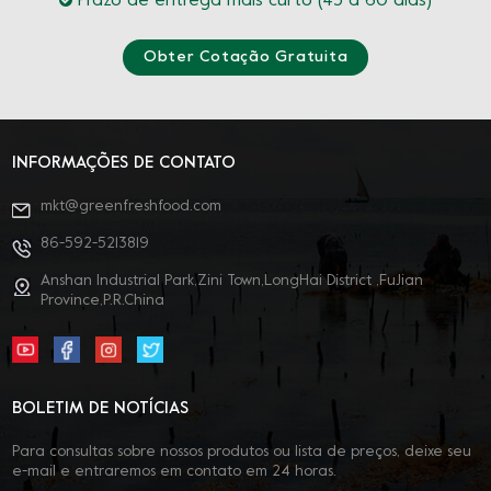
Prazo de entrega mais curto (45 a 60 dias)
Obter Cotação Gratuita
INFORMAÇÕES DE CONTATO
mkt@greenfreshfood.com
86-592-5213819
Anshan Industrial Park,Zini Town,LongHai District ,FuJian
Province,P.R.China
BOLETIM DE NOTÍCIAS
Para consultas sobre nossos produtos ou lista de preços, deixe seu
e-mail e entraremos em contato em 24 horas.