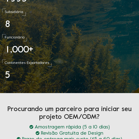
Subsidiária
8
Funcionário
1
0
0
0
,
+
Continentes Exportadores
5
Procurando um parceiro para iniciar seu
projeto OEM/ODM?
Amostragem rápida (5 a 10 dias)
Revisão Gratuita de Design