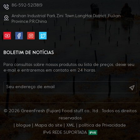
86-592-5213819
Anshan Industrial Park,Zini Town,LongHai District ,FuJian
Province,P.R.China
BOLETIM DE NOTÍCIAS
Para consultas sobre nossos produtos ou lista de preços, deixe seu
e-mail e entraremos em contato em 24 horas.
© 2026 GreenFresh (Fujian) Food stuff co., ltd . Todos os direitos
reservados
|
blogue
|
Mapa do site
|
XML
|
política de Privacidade
IPv6 REDE SUPORTADA