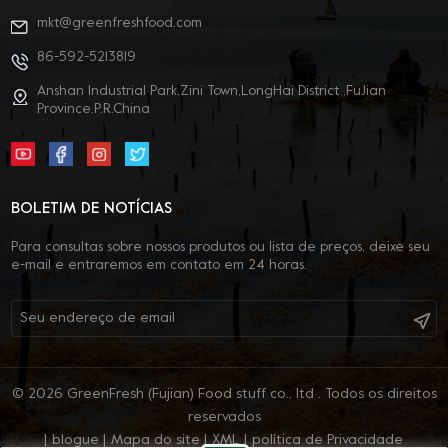
mkt@greenfreshfood.com
86-592-5213819
Anshan Industrial Park,Zini Town,LongHai District ,FuJian
Province,P.R.China
BOLETIM DE NOTÍCIAS
Para consultas sobre nossos produtos ou lista de preços, deixe seu
e-mail e entraremos em contato em 24 horas.
© 2026 GreenFresh (Fujian) Food stuff co., ltd . Todos os direitos
reservados
|
blogue
|
Mapa do site
|
XML
|
política de Privacidade