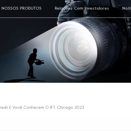
NOSSOS PRODUTOS
Relações Com Investidores
Notí
resh E Você Conhecem O IFT, Chicago 2023