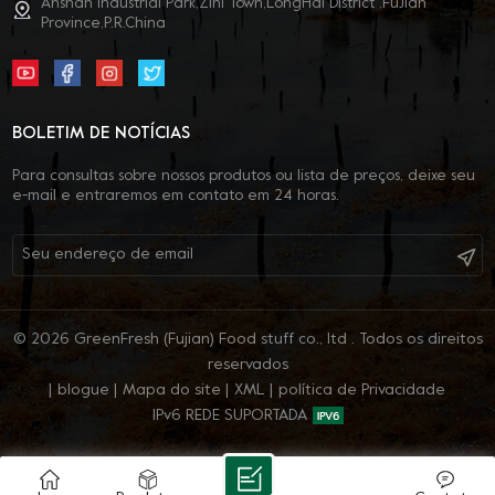
Anshan Industrial Park,Zini Town,LongHai District ,FuJian
Province,P.R.China
BOLETIM DE NOTÍCIAS
Para consultas sobre nossos produtos ou lista de preços, deixe seu
e-mail e entraremos em contato em 24 horas.
© 2026 GreenFresh (Fujian) Food stuff co., ltd . Todos os direitos
reservados
|
blogue
|
Mapa do site
|
XML
|
política de Privacidade
IPv6 REDE SUPORTADA