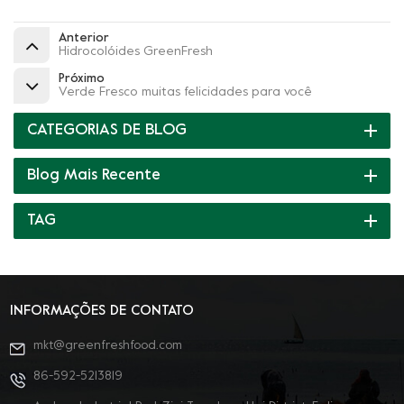
Anterior
Hidrocolóides GreenFresh
Próximo
Verde Fresco muitas felicidades para você
CATEGORIAS DE BLOG
Blog Mais Recente
TAG
INFORMAÇÕES DE CONTATO
mkt@greenfreshfood.com
86-592-5213819