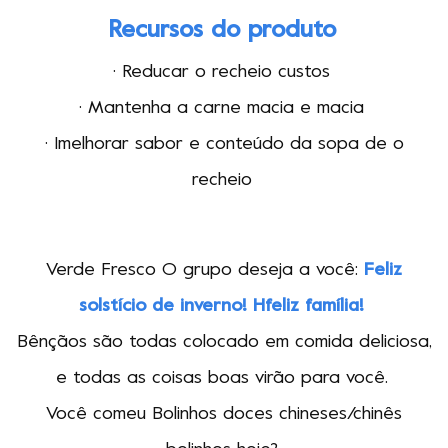
Recursos do produto
·
R
educar
o recheio
custos
·
Mantenha a carne macia e macia
·
I
melhorar
sabor e conteúdo da sopa
de
o
recheio
Verde
Fresco
O grupo deseja a você:
Feliz
solstício de inverno
!
H
feliz família!
Bênçãos são todas
colocado
em comida deliciosa
,
e todas as coisas boas virão para você.
Você comeu
Bolinhos doces chineses
/
chinês