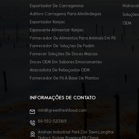
Exportador De Carragenina
Hidrocol
Aditivo Carragena Para Almôndegas
Soluções
Exportador Konjac
OEM
Espessante Alimentar Konjac
Fornecedor De Alimentos Para Animais Em Pó
Fornecedor De Soluções De Pudim
Fornecer Soluções De Doces Macios
Doces OEM Em Sabores Emocionantes
Atacadista De Rebuçados OEM
Fornecedor De Pó À Base De Plantas
INFORMAÇÕES DE CONTATO
mkt@greenfreshfood.com
86-592-5213819
Anshan Industrial Park,Zini Town,LongHai
District ,FuJian Province,P.R.China